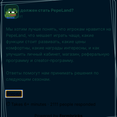
Каким должен стать PepeLand?
Привет!
Мы хотим лучше понять, что игрокам нравится на
PepeLand, что мешает играть чаще, какие
функции стоит развивать, какие цены
комфортны, какие награды интересны, и как
улучшить личный кабинет, магазин, реферальную
программу и creator-программу.
Ответы помогут нам принимать решения по
следующим сезонам.
Вперед!
Takes
6+ minutes
⋅ 2111 people responded
Powered by
Formbricks